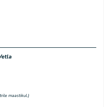
Vetla
ile maastikul.)