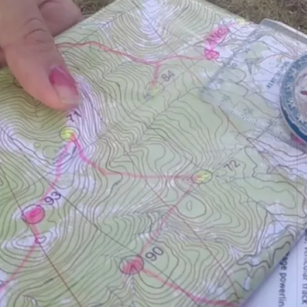
serveris
, Misso