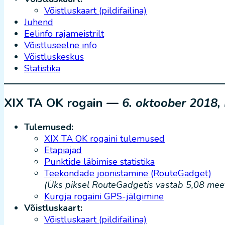
Võistluskaart (pildifailina)
Juhend
Eelinfo rajameistrilt
Võistluseelne info
Võistluskeskus
Statistika
XIX TA OK rogain —
6. oktoober 2018,
Tulemused:
XIX TA OK rogaini tulemused
Etapiajad
Punktide läbimise statistika
Teekondade joonistamine (RouteGadget)
(Üks piksel RouteGadgetis vastab 5,08 meetr
Kurgja rogaini GPS-jälgimine
Võistluskaart:
Võistluskaart (pildifailina)