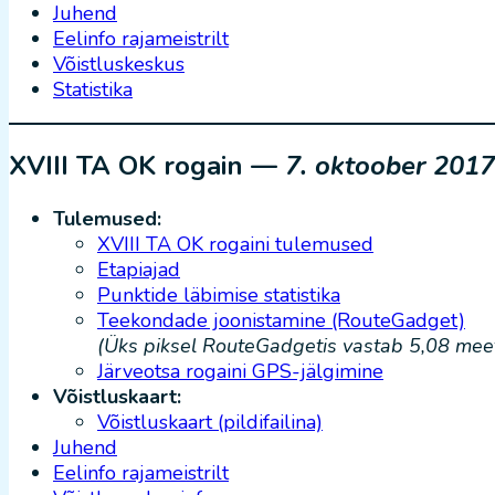
Juhend
Eelinfo rajameistrilt
Võistluskeskus
Statistika
XVIII TA OK rogain —
7. oktoober 2017
Tulemused:
XVIII TA OK rogaini tulemused
Etapiajad
Punktide läbimise statistika
Teekondade joonistamine (RouteGadget)
(Üks piksel RouteGadgetis vastab 5,08 meetr
Järveotsa rogaini GPS-jälgimine
Võistluskaart:
Võistluskaart (pildifailina)
Juhend
Eelinfo rajameistrilt