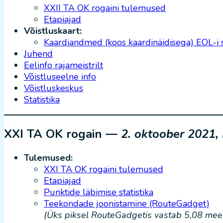
XXII TA OK rogaini tulemused
Etapiajad
Võistluskaart:
Kaardiandmed (koos kaardinäidisega) EOL-i 
Juhend
Eelinfo rajameistrilt
Võistluseelne info
Võistluskeskus
Statistika
XXI TA OK rogain —
2. oktoober 2021,
Tulemused:
XXI TA OK rogaini tulemused
Etapiajad
Punktide läbimise statistika
Teekondade joonistamine (RouteGadget)
(Üks piksel RouteGadgetis vastab 5,08 meetr