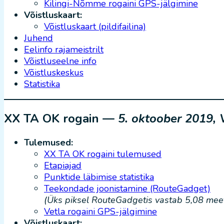
Kilingi-Nõmme rogaini GPS-jälgimine
Võistluskaart:
Võistluskaart (pildifailina)
Juhend
Eelinfo rajameistrilt
Võistluseelne info
Võistluskeskus
Statistika
XX TA OK rogain —
5. oktoober 2019, 
Tulemused:
XX TA OK rogaini tulemused
Etapiajad
Punktide läbimise statistika
Teekondade joonistamine (RouteGadget)
(Üks piksel RouteGadgetis vastab 5,08 meetr
Vetla rogaini GPS-jälgimine
Võistluskaart: