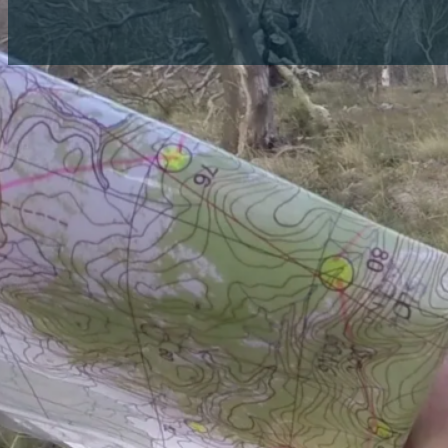
Ajalugu
Varasemate aastate TA OK rogainide info ja tulemuse
XXV TA OK rogain —
4. oktoober 202
Tulemused:
XXV TA OK rogaini tulemused
Etapiajad
Punktide läbimise statistika
Mustla-Nõmme rogaini GPS-jälgimine
Võistluskaart: