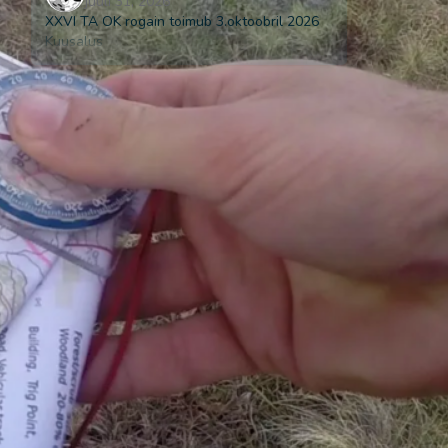
juuli 31, 2026
XXVI TA OK rogain toimub 3.oktoobril 2026
Kuusalus