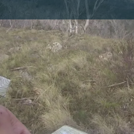
d
5, Mustla-Nõmme