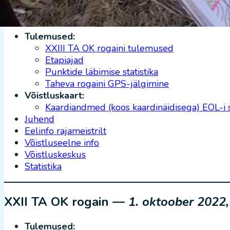
XXIII TA OK rogain —
7. oktoober 2023
Tulemused:
XXIII TA OK rogaini tulemused
Etapiajad
Punktide läbimise statistika
Taheva rogaini GPS-jälgimine
Võistluskaart:
Kaardiandmed (koos kaardinäidisega) EOL-i 
Juhend
Eelinfo rajameistrilt
Võistluseelne info
Võistluskeskus
Statistika
XXII TA OK rogain —
1. oktoober 2022,
Tulemused: