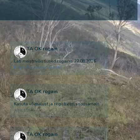
TA OK rogain
juuli 31, 2026
Läti meistrivõistlused rogainis 22.08.2026
https://rogaining.lv/web/
TA OK rogain
juuli 31, 2026
Kasuta võimalust ja registreeri soodsamalt
juba täna!
TA OK rogain