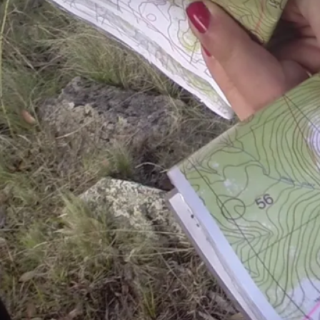
Kaardiandmed (koos kaardinäidisega) EOL-i 
Juhend
Eelinfo rajameistrilt
Võistluseelne info
Võistluskeskus
Statistika
XXIV TA OK rogain —
17. august 2024
Tulemused:
XXIV TA OK rogaini esialgsed tulemused
Etapiajad
Punktide läbimise statistika
Lohad
Juhend
Võistluskeskus
Statistika